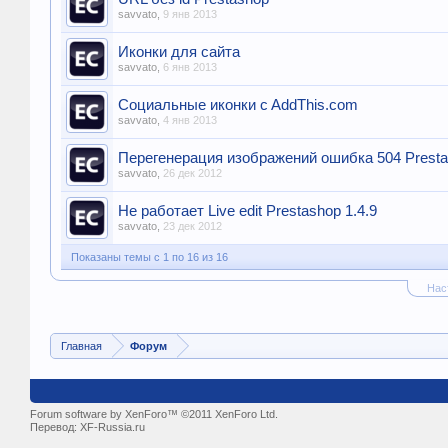
savvato
,
9 янв 2013
Иконки для сайта
savvato
,
6 янв 2013
Социальные иконки c AddThis.com
savvato
,
4 янв 2013
Перегенерация изображений ошибка 504 Prest
savvato
,
26 дек 2012
Не работает Live edit Prestashop 1.4.9
savvato
,
23 дек 2012
Показаны темы с 1 по 16 из 16
Нас
Главная
Форум
Forum software by XenForo™ ©2011 XenForo Ltd.
Перевод:
XF-Russia.ru