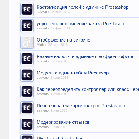
Кастомизация полей в админке Prestashop
savvato
,
25 июл 2013
упростить оформление заказа Prestasop
savvato
,
12 фев 2013
Отображение на витрине
Michel
,
22 фев 2013
Разные валюты в админке и во фронт офисе
savvato
,
8 фев 2013
Модуль с админ-табом Prestasop
savvato
,
8 фев 2013
Как переопределить контроллер или класс чере
savvato
,
4 фев 2013
Перегенерация картинок крон Prestashop
savvato
,
9 янв 2013
Модерирование отзывов
savvato
,
9 янв 2013
URL без id Prestashop