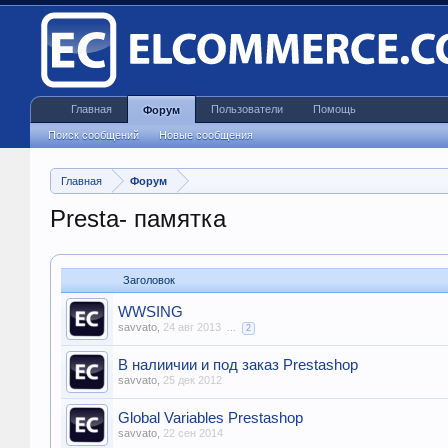
Главная
Пользователи
Помощь
Форум
Поиск сообщений
Новые сообщения
Главная
Форум
Presta- памятка
Заголовок
WWSING
savvato
,
24 авг 2013
...
2
В налиичии и под заказ Prestashop
savvato
,
25 дек 2012
Global Variables Prestashop
savvato
,
22 сен 2014