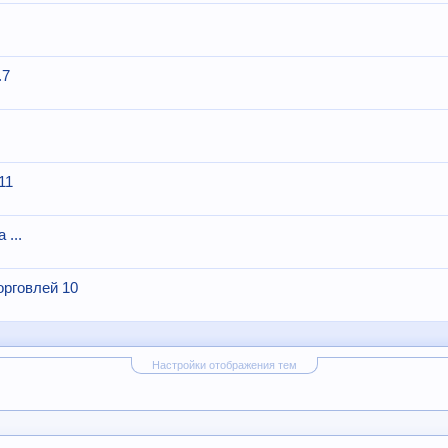
.7
11
...
орговлей 10
Настройки отображения тем