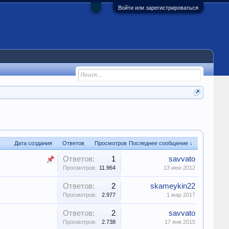
Войти или зарегистрироваться
Дата создания
Ответов
Просмотров
Последнее сообщение ↓
Ответов:
1
savvato
Просмотров:
11.964
13 июн 2012
Ответов:
2
skameykin22
Просмотров:
2.977
1 мар 2017
Ответов:
2
savvato
Просмотров:
2.738
17 янв 2015