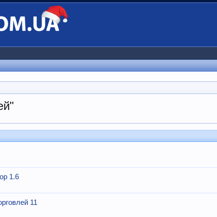
ей"
op 1.6
орговлей 11