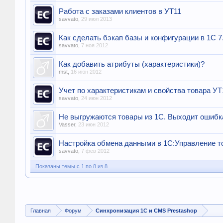
Работа с заказами клиентов в УТ11
savvato
,
29 июл 2013
Как сделать бэкап базы и конфигурации в 1С 7
savvato
,
7 ноя 2012
Как добавить атрибуты (характеристики)?
mst
,
16 июн 2012
Учет по характеристикам и свойства товара УТ
savvato
,
24 июн 2012
Не выгружаются товары из 1С. Выходит ошибка 
Vasser
,
23 июн 2012
Настройка обмена данными в 1С:Управление т
savvato
,
7 фев 2012
Показаны темы с 1 по 8 из 8
Главная
Форум
Синхронизация 1С и CMS Prestashop