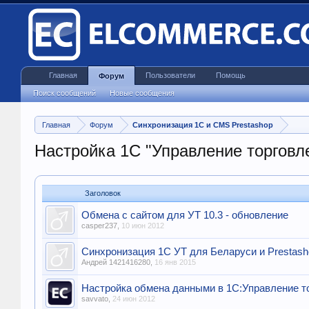
Главная
Пользователи
Помощь
Форум
Поиск сообщений
Новые сообщения
Главная
Форум
Синхронизация 1С и CMS Prestashop
Настройка 1С "Управление торговл
Заголовок
Обмена с сайтом для УТ 10.3 - обновление
casper237
,
10 июн 2012
Синхронизация 1С УТ для Беларуси и Prestash
Андрей 1421416280
,
16 янв 2015
Настройка обмена данными в 1С:Управление т
savvato
,
24 июн 2012